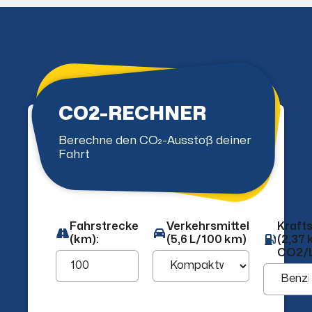
CO2-RECHNER
Berechne den CO₂-Ausstoß deiner
Fahrt
Fahrstrecke
Verkehrsmittel
Krafts
(km):
(5,6 L/100 km)
(2,37 
CO2/L