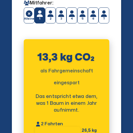
Mitfahrer:
Alleine
1
2
3
4
5
6
7
13,3 kg CO₂
als Fahrgemeinschaft
eingespart
Das entspricht etwa dem,
was 1 Baum in einem Jahr
aufnimmt.
2
Fahrten
26,5 kg